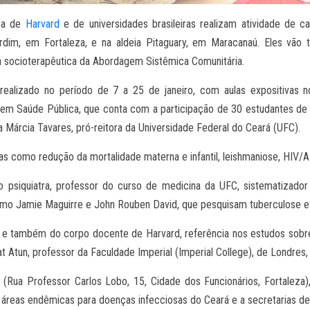
ica de
Harvard
e de universidades brasileiras realizam atividade de 
dim, em Fortaleza, e na aldeia Pitaguary, em Maracanaú. Eles vão 
 socioterapêutica da Abordagem Sistêmica Comunitária.
ealizado no período de 7 a 25 de janeiro, com aulas expositivas n
o em Saúde Pública, que conta com a participação de 30 estudantes de
a Márcia Tavares, pró-reitora da Universidade Federal do Ceará (UFC).
 como redução da mortalidade materna e infantil, leishmaniose, HIV/A
co psiquiatra, professor do curso de medicina da UFC, sistematizad
como Jamie Maguirre e John Rouben David, que pesquisam tuberculose e
a e também do corpo docente de Harvard, referência nos estudos sobre 
Atun, professor da Faculdade Imperial (Imperial College), de Londres, 
 (Rua Professor Carlos Lobo, 15, Cidade dos Funcionários, Fortaleza)
 áreas endêmicas para doenças infecciosas do Ceará e a secretarias de