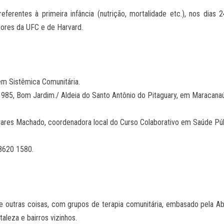
erentes à primeira infância (nutrição, mortalidade etc.), nos dias 
sores da UFC e de Harvard.
m Sistêmica Comunitária.
985, Bom Jardim./ Aldeia do Santo Antônio do Pitaguary, em Maracanaú 
vares Machado, coordenadora local do Curso Colaborativo em Saúde Púb
8620 1580.
 outras coisas, com grupos de terapia comunitária, embasado pela Ab
aleza e bairros vizinhos.