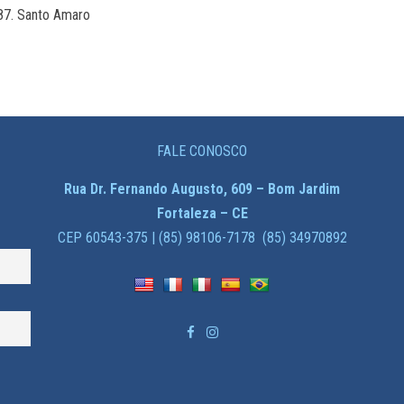
987. Santo Amaro
FALE CONOSCO
Rua Dr. Fernando Augusto, 609 – Bom Jardim
Fortaleza – CE
CEP 60543-375 | (85) 98106-7178 (85) 34970892