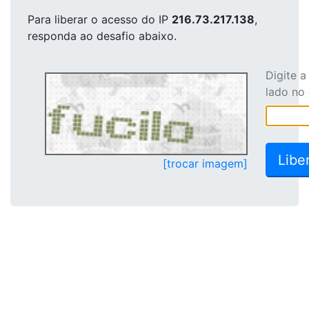
Para liberar o acesso
do IP
216.73.217.138
,
responda ao desafio abaixo.
Digite 
lado no
[trocar imagem]