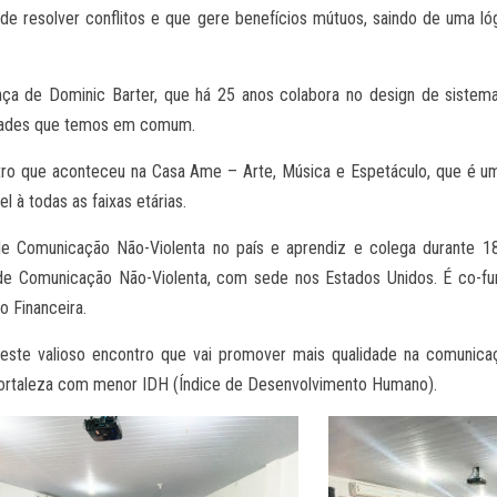
 de resolver conflitos e que gere benefícios mútuos, saindo de uma l
ça de Dominic Barter, que há 25 anos colabora no design de sistema
sidades que temos em comum.
ntro que aconteceu na Casa Ame – Arte, Música e Espetáculo, que é
 à todas as faixas etárias.
 de Comunicação Não-Violenta no país e aprendiz e colega durante
l de Comunicação Não-Violenta, com sede nos Estados Unidos. É co-f
o Financeira.
este valioso encontro que vai promover mais qualidade na comunica
ortaleza com menor IDH (Índice de Desenvolvimento Humano).