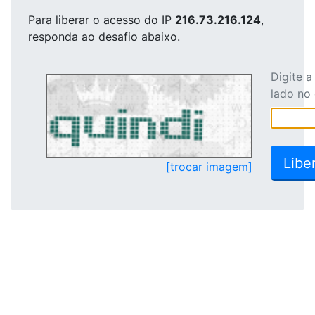
Para liberar o acesso
do IP
216.73.216.124
,
responda ao desafio abaixo.
Digite 
lado no
[trocar imagem]