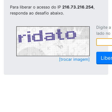
Para liberar o acesso
do IP
216.73.216.254
,
responda ao desafio abaixo.
Digite 
lado no
[trocar imagem]