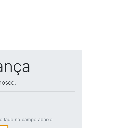
ança
nosco.
ao lado no campo abaixo