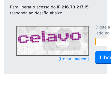
Para liberar o acesso
do IP
216.73.217.15
,
responda ao desafio abaixo.
Digite 
lado no
[trocar imagem]