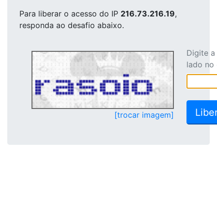
Para liberar o acesso
do IP
216.73.216.19
,
responda ao desafio abaixo.
Digite 
lado no
[trocar imagem]