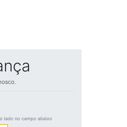
ança
nosco.
ao lado no campo abaixo