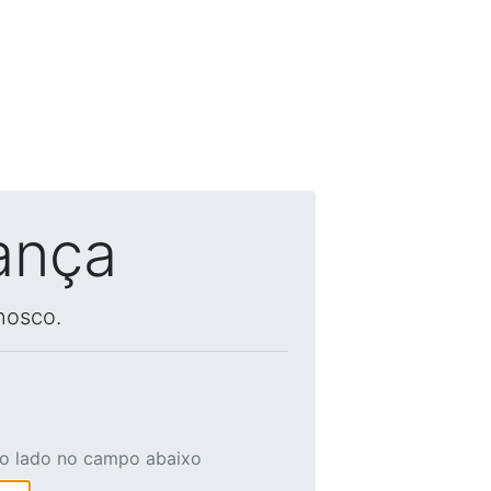
ança
nosco.
ao lado no campo abaixo