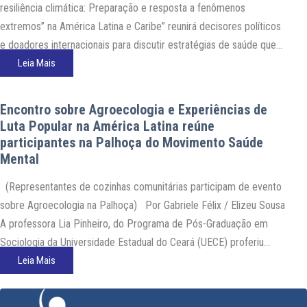
resiliência climática: Preparação e resposta a fenômenos
extremos” na América Latina e Caribe” reunirá decisores políticos
e doadores internacionais para discutir estratégias de saúde que
auxiliem no enfrentamento à urgência climática que assola o
Leia Mais
mundo. O intercâmbio técnico acontecerá no dia 20 de fevereiro,
das 12h…
Encontro sobre Agroecologia e Experiências de
Luta Popular na América Latina reúne
participantes na Palhoça do Movimento Saúde
Mental
(Representantes de cozinhas comunitárias participam de evento
sobre Agroecologia na Palhoça) Por Gabriele Félix / Elizeu Sousa
A professora Lia Pinheiro, do Programa de Pós-Graduação em
Sociologia da Universidade Estadual do Ceará (UECE) proferiu
palestra sobre soberania, segurança alimentar e alimento como
Leia Mais
direito humano básico. Ela foi convidada para o encontro da Rede…