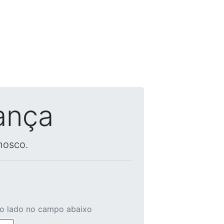
ança
nosco.
ao lado no campo abaixo