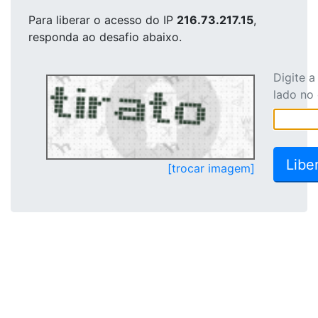
Para liberar o acesso
do IP
216.73.217.15
,
responda ao desafio abaixo.
Digite 
lado no
[trocar imagem]