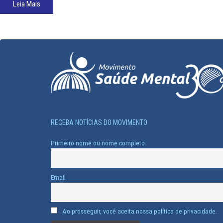
atendidos por um mutirão de cuidados promovido pelo projeto
Leia Mais
Cuidado Itinerante da UFC. A ação, fruto da parceria entre…
RECEBA NOTÍCIAS DO MOVIMENTO
Primeiro nome ou nome completo
Email
Ao prosseguir, você aceita nossa política de privacidade.