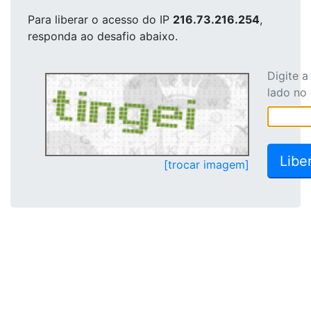
Para liberar o acesso
do IP
216.73.216.254
,
responda ao desafio abaixo.
Digite 
lado no
[trocar imagem]