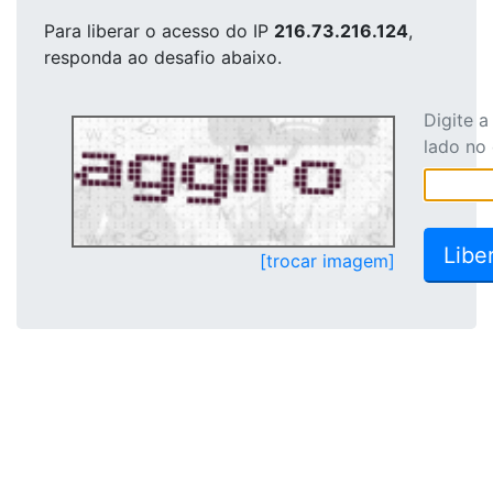
Para liberar o acesso
do IP
216.73.216.124
,
responda ao desafio abaixo.
Digite 
lado no
[trocar imagem]