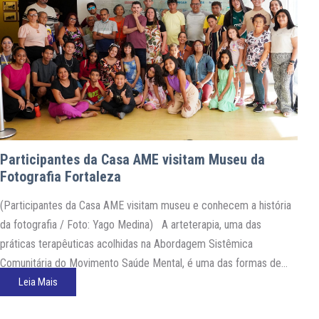
Participantes da Casa AME visitam Museu da
Fotografia Fortaleza
(Participantes da Casa AME visitam museu e conhecem a história
da fotografia / Foto: Yago Medina) A arteterapia, uma das
práticas terapêuticas acolhidas na Abordagem Sistêmica
Comunitária do Movimento Saúde Mental, é uma das formas de
manifestação do inconsciente do artista. Na tarde da quinta-feira,
Leia Mais
11/01/2024, os participantes da Casa AME (Arte, Música e…