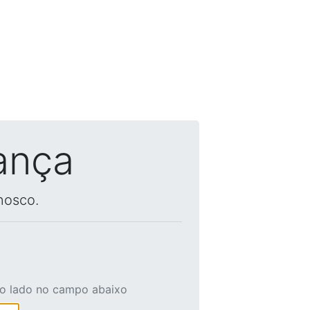
ança
nosco.
ao lado no campo abaixo