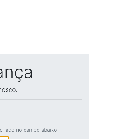
ança
nosco.
ao lado no campo abaixo