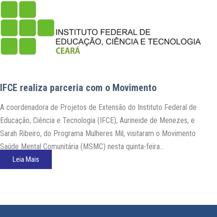
IFCE realiza parceria com o Movimento
A coordenadora de Projetos de Extensão do Instituto Federal de
Educação, Ciência e Tecnologia (IFCE), Aurineide de Menezes, e
Sarah Ribeiro, do Programa Mulheres Mil, visitaram o Movimento
Saúde Mental Comunitária (MSMC) nesta quinta-feira
(23/05/2013). Elas apresentaram a proposta do Curso Básico de
Leia Mais
Qualificação Profissional em Manipulação de Alimentos
direcionado a mulheres de baixa renda. As…