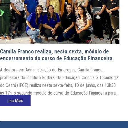
Camila Franco realiza, nesta sexta, módulo de
encerramento do curso de Educação Financeira
A doutora em Administração de Empresas, Camila Franco,
professora do Instituto Federal de Educação, Ciência e Tecnologia
do Ceará (IFCE) realiza nesta sexta-feira, 10 de junho, das 13h30
às 17h, o segundo módulo do curso de Educação Financeira para
os colaboradores do MSM, na Casa AME. Camila Franco coordena
Leia Mais
o Laboratório de Estudos sobre a Educação Financeira…