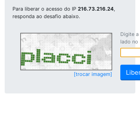
Para liberar o acesso
do IP
216.73.216.24
,
responda ao desafio abaixo.
Digite 
lado no
[trocar imagem]