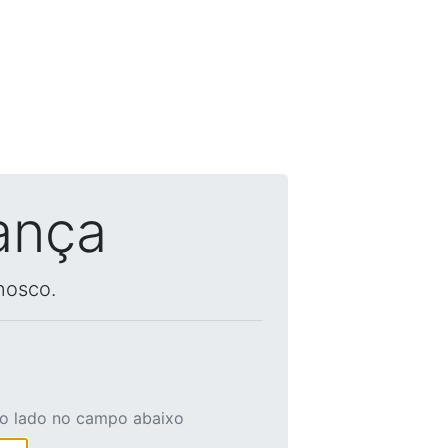
ança
nosco.
ao lado no campo abaixo