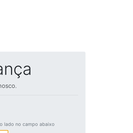
ança
nosco.
ao lado no campo abaixo