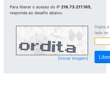
Para liberar o acesso
do IP
216.73.217.165
,
responda ao desafio abaixo.
Digite 
lado no
[trocar imagem]