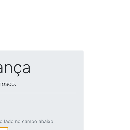
ança
nosco.
ao lado no campo abaixo