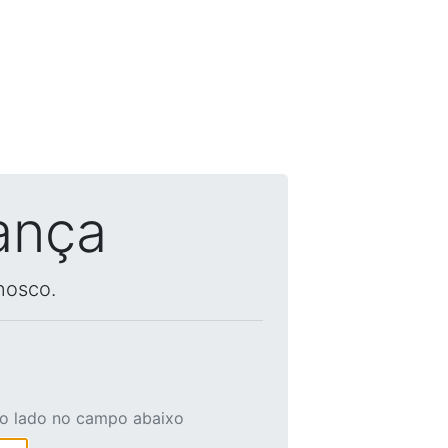
ança
nosco.
ao lado no campo abaixo