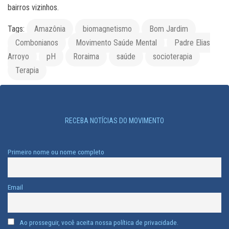
bairros vizinhos.
Tags:
Amazônia
biomagnetismo
Bom Jardim
Combonianos
Movimento Saúde Mental
Padre Elias
Arroyo
pH
Roraima
saúde
socioterapia
Terapia
RECEBA NOTÍCIAS DO MOVIMENTO
Primeiro nome ou nome completo
Email
Ao prosseguir, você aceita nossa política de privacidade.