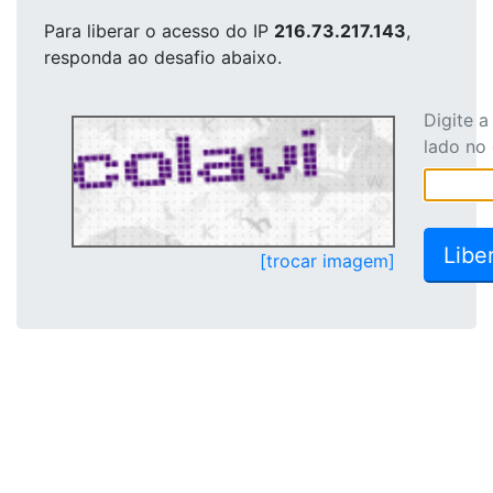
Para liberar o acesso
do IP
216.73.217.143
,
responda ao desafio abaixo.
Digite 
lado no
[trocar imagem]